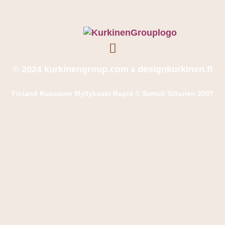
© 2024 kurkinengroup.com
designkurkinen.fi
&
Finland Kuusamo Myllykoski Rapid © Samuli Siltanen 2007